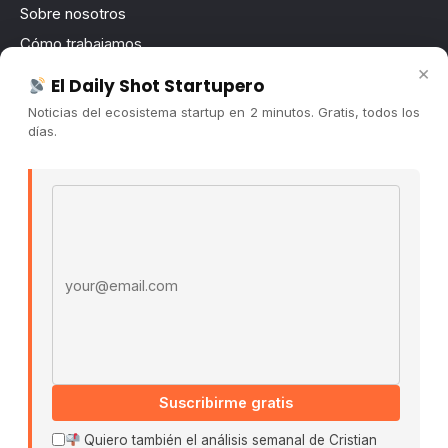
Sobre nosotros
Cómo trabajamos
×
Newsletter
El Daily Shot Startupero
Contacto
Noticias del ecosistema startup en 2 minutos. Gratis, todos los
días.
Publicidad
Convocatorias
Email address
COMUNIDAD
Comunidad (Skool) ↗
Blog Cristian Tala ↗
Es La Hora de Aprender ↗
© 2026 El Ecosistema Startup. Todos los derechos
reservados.
Suscribirme gratis
Políticas De Privacidad · Términos De Uso
Quiero también el análisis semanal de Cristian