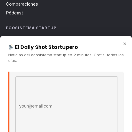
Comparaciones
Pódcast
ECOSISTEMA STARTUP
Sobre nosotros
×
El Daily Shot Startupero
Cómo trabajamos
Noticias del ecosistema startup en 2 minutos. Gratis, todos los
Newsletter
días.
Contacto
Publicidad
Email address
Convocatorias
COMUNIDAD
Comunidad (Skool) ↗
Blog Cristian Tala ↗
Es La Hora de Aprender ↗