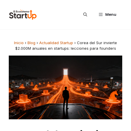
Saltar al contenido
Menu
Inicio
›
Blog
›
Actualidad Startup
›
Corea del Sur invierte
$2.000M anuales en startups: lecciones para founders