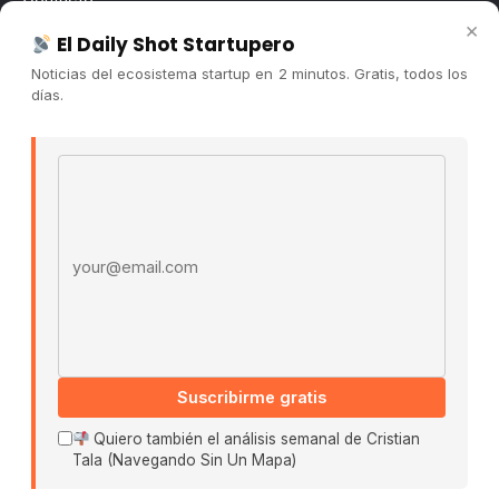
×
Publicidad
El Daily Shot Startupero
Convocatorias
Noticias del ecosistema startup en 2 minutos. Gratis, todos los
días.
COMUNIDAD
Comunidad (Skool) ↗
Email address
Blog Cristian Tala ↗
Es La Hora de Aprender ↗
© 2026 El Ecosistema Startup. Todos los derechos
reservados.
Políticas De Privacidad · Términos De Uso
Suscribirme gratis
Buscar:
Quiero también el análisis semanal de Cristian
Tala (Navegando Sin Un Mapa)