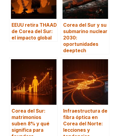
EEUU retira THAAD
Corea del Sur y su
de Corea del Sur:
submarino nuclear
el impacto global
2030:
oportunidades
deeptech
Corea del Sur:
Infraestructura de
matrimonios
fibra óptica en
suben 8% y qué
Corea del Norte:
significa para
lecciones y