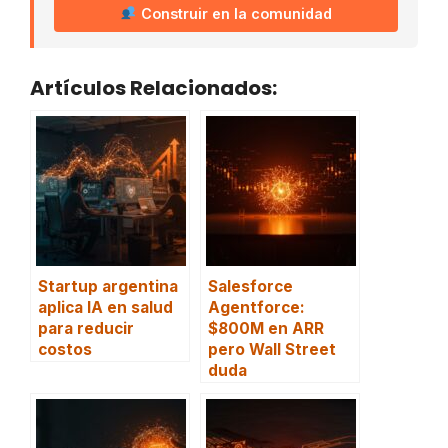
Construir en la comunidad
Artículos Relacionados:
Startup argentina
Salesforce
aplica IA en salud
Agentforce:
para reducir
$800M en ARR
costos
pero Wall Street
duda