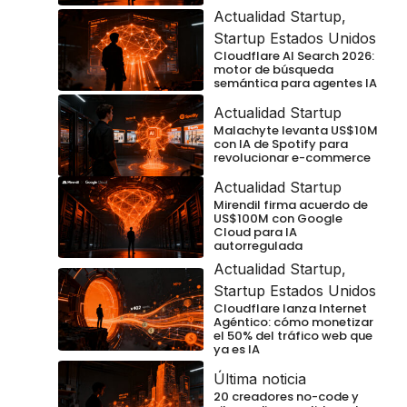
Actualidad Startup
,
Startup Estados Unidos
Cloudflare AI Search 2026:
motor de búsqueda
semántica para agentes IA
Actualidad Startup
Malachyte levanta US$10M
con IA de Spotify para
revolucionar e-commerce
Actualidad Startup
Mirendil firma acuerdo de
US$100M con Google
Cloud para IA
autorregulada
Actualidad Startup
,
Startup Estados Unidos
Cloudflare lanza Internet
Agéntico: cómo monetizar
el 50% del tráfico web que
ya es IA
Última noticia
20 creadores no-code y