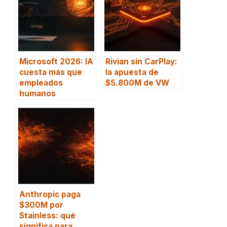
Microsoft 2026: IA
Rivian sin CarPlay:
cuesta más que
la apuesta de
empleados
$5.800M de VW
humanos
Anthropic paga
$300M por
Stainless: qué
significa para