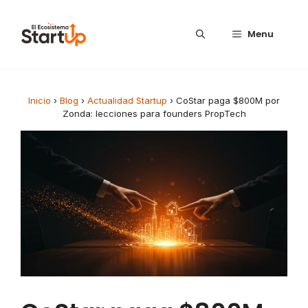
Saltar al contenido
Menu
Inicio
›
Blog
›
Actualidad Startup
›
CoStar paga $800M por
Zonda: lecciones para founders PropTech