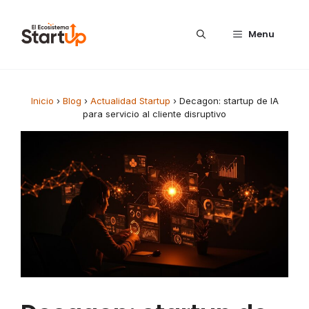
Saltar al contenido
Menu
Inicio
›
Blog
›
Actualidad Startup
›
Decagon: startup de IA
para servicio al cliente disruptivo