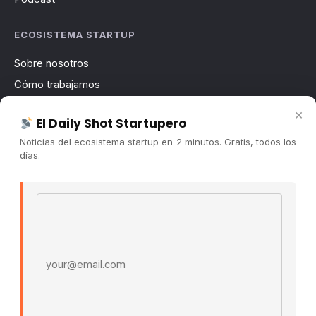
ECOSISTEMA STARTUP
Sobre nosotros
Cómo trabajamos
Newsletter
×
El Daily Shot Startupero
Contacto
Noticias del ecosistema startup en 2 minutos. Gratis, todos los
Publicidad
días.
Convocatorias
Email address
COMUNIDAD
Comunidad (Skool) ↗
Blog Cristian Tala ↗
Es La Hora de Aprender ↗
© 2026 El Ecosistema Startup. Todos los derechos