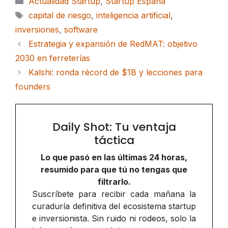
Actualidad Startup
,
Startup España
Etiquetas
capital de riesgo
,
inteligencia artificial
,
inversiones
,
software
Estrategia y expansión de RedMAT: objetivo
2030 en ferreterías
Kalshi: ronda récord de $1B y lecciones para
founders
Daily Shot: Tu ventaja
táctica
Lo que pasó en las últimas 24 horas,
resumido para que tú no tengas que
filtrarlo.
Suscríbete para recibir cada mañana la
curaduría definitiva del ecosistema startup
e inversionista. Sin ruido ni rodeos, solo la