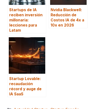
Startups de IA
Nvidia Blackwell:
reciben inversión
Reducción de
millonaria:
Costos IA de 4x a
lecciones para
10x en 2026
Latam
Startup Lovable:
recaudación
récord y auge de
IA SaaS
Categorías