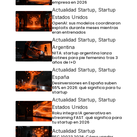
empresa en 2026
Actualidad Startup
,
Startup
Estados Unidos
OpenAI: sus modelos coordinaron
exploits durante meses mientras
eran entrenados
Actualidad Startup
,
Startup
Argentina
NITA: startup argentina lanza
botines para pie femenino tras 3
años de I+D
Actualidad Startup
,
Startup
España
Desinversiones en España suben
65% en 2026: qué significa para tu
startup
Actualidad Startup
,
Startup
Estados Unidos
Roku integra IA generativa en
streaming FAST: qué significa para
tu startup en 2026
Actualidad Startup
RFC 10023 2026: Cómo vender