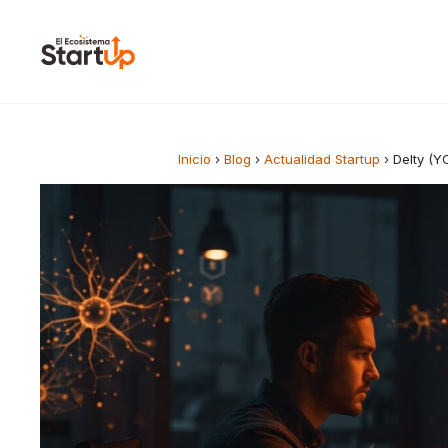
Saltar al contenido
Inicio
›
Blog
›
Actualidad Startup
›
Delty (Y