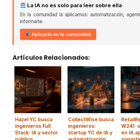
La IA no es solo para leer sobre ella
En la comunidad la aplicamos: automatización, agent
informarte.
Aplicarla en la comunidad
Artículos Relacionados:
Hazel YC busca
CollectWise busca
RetailR
ingenieros Full
ingenieros:
W24): 
Stack: IA y sector
startup YC de IA y
en IA a
público
automatización
soporte