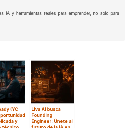
es IA y herramientas reales para emprender, no solo para
eady (YC
Liva AI busca
oportunidad
Founding
plicada y
Engineer: Únete al
 técnico
futuro de la IA en