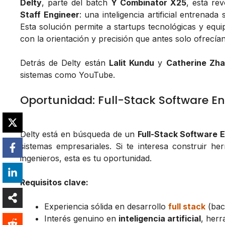
Delty
, parte del batch
Y Combinator X25
, está re
Staff Engineer
: una inteligencia artificial entrena
Esta solución permite a startups tecnológicas y equi
con la orientación y precisión que antes solo ofrecía
Detrás de Delty están
Lalit Kundu
y
Catherine Zh
sistemas como YouTube.
Oportunidad: Full-Stack Software En
Delty está en búsqueda de un
Full-Stack Software 
sistemas empresariales. Si te interesa construir he
ingenieros, esta es tu oportunidad.
Requisitos clave:
Experiencia sólida en desarrollo
full stack
(bac
Interés genuino en
inteligencia artificial
, herr