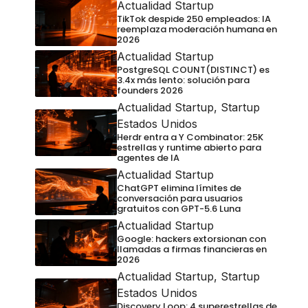
Actualidad Startup
TikTok despide 250 empleados: IA
reemplaza moderación humana en
2026
Actualidad Startup
PostgreSQL COUNT(DISTINCT) es
3.4x más lento: solución para
founders 2026
Actualidad Startup
,
Startup
Estados Unidos
Herdr entra a Y Combinator: 25K
estrellas y runtime abierto para
agentes de IA
Actualidad Startup
ChatGPT elimina límites de
conversación para usuarios
gratuitos con GPT-5.6 Luna
Actualidad Startup
Google: hackers extorsionan con
llamadas a firmas financieras en
2026
Actualidad Startup
,
Startup
Estados Unidos
Discovery Loop: 4 superestrellas de