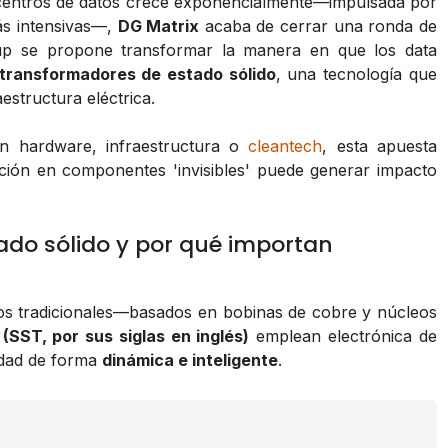
 centros de datos crece exponencialmente—impulsada por
ás intensivas—,
DG Matrix
acaba de cerrar una ronda de
tup se propone transformar la manera en que los data
transformadores de estado sólido
, una tecnología que
raestructura eléctrica.
n hardware, infraestructura o
cleantech
, esta apuesta
ión en componentes 'invisibles' puede generar impacto
ado sólido y por qué importan
cos tradicionales—basados en bobinas de cobre y núcleos
(SST, por sus siglas en inglés)
emplean electrónica de
cidad de forma
dinámica e inteligente
.