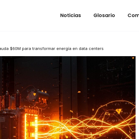
Noticias
Glosario
Com
auda $60M para transformar energía en data centers