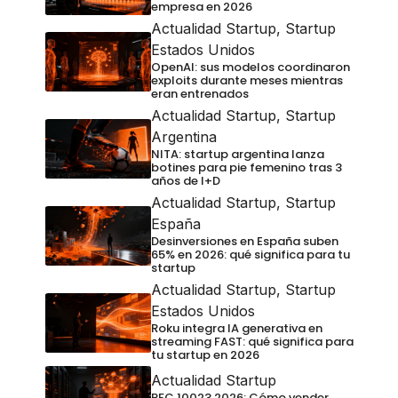
empresa en 2026
Actualidad Startup
,
Startup
Estados Unidos
OpenAI: sus modelos coordinaron
exploits durante meses mientras
eran entrenados
Actualidad Startup
,
Startup
Argentina
NITA: startup argentina lanza
botines para pie femenino tras 3
años de I+D
Actualidad Startup
,
Startup
España
Desinversiones en España suben
65% en 2026: qué significa para tu
startup
Actualidad Startup
,
Startup
Estados Unidos
Roku integra IA generativa en
streaming FAST: qué significa para
tu startup en 2026
Actualidad Startup
RFC 10023 2026: Cómo vender