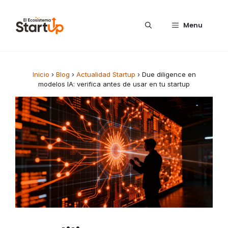
Saltar al contenido
Menu
Inicio
›
Blog
›
Actualidad Startup
›
Due diligence en
modelos IA: verifica antes de usar en tu startup