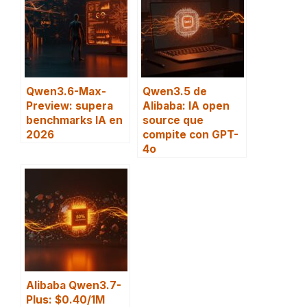
Qwen3.6-Max-
Qwen3.5 de
Preview: supera
Alibaba: IA open
benchmarks IA en
source que
2026
compite con GPT-
4o
Alibaba Qwen3.7-
Plus: $0.40/1M