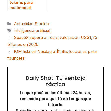
tokens para
multimodal
Categorías
Actualidad Startup
Etiquetas
inteligencia artificial
SpaceX supera a Tesla: valoración US$1,75
billones en 2026
IQM lista en Nasdaq a $1.8B: lecciones para
founders
Daily Shot: Tu ventaja
táctica
Lo que pasó en las últimas 24 horas,
resumido para que tú no tengas que
filtrarlo.
Suscríbete para recibir cada mañana la