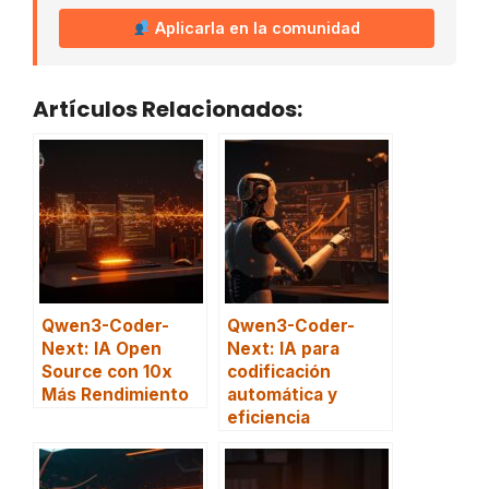
Aplicarla en la comunidad
Artículos Relacionados:
Qwen3-Coder-
Qwen3-Coder-
Next: IA Open
Next: IA para
Source con 10x
codificación
Más Rendimiento
automática y
eficiencia