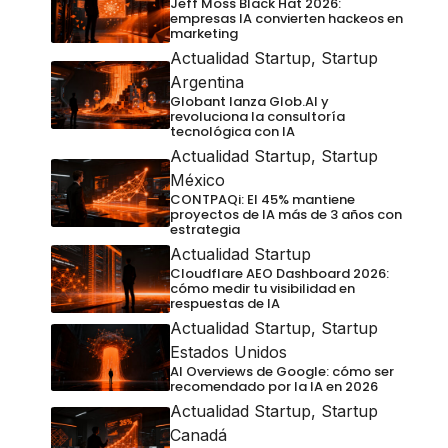
Jeff Moss Black Hat 2026:
empresas IA convierten hackeos en
marketing
Actualidad Startup
,
Startup
Argentina
Globant lanza Glob.AI y
revoluciona la consultoría
tecnológica con IA
Actualidad Startup
,
Startup
México
CONTPAQi: El 45% mantiene
proyectos de IA más de 3 años con
estrategia
Actualidad Startup
Cloudflare AEO Dashboard 2026:
cómo medir tu visibilidad en
respuestas de IA
Actualidad Startup
,
Startup
Estados Unidos
AI Overviews de Google: cómo ser
recomendado por la IA en 2026
Actualidad Startup
,
Startup
Canadá