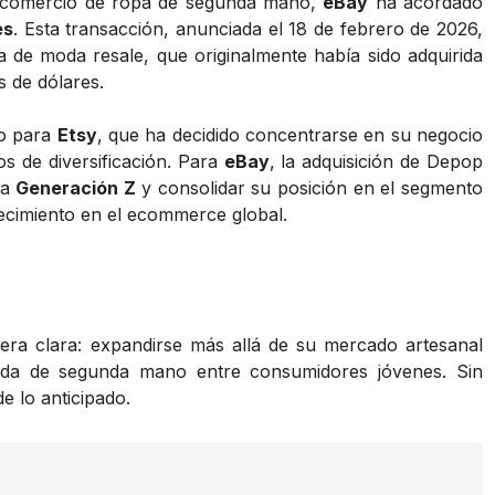
l comercio de ropa de segunda mano,
eBay
ha acordado
es
. Esta transacción, anunciada el 18 de febrero de 2026,
a de moda resale, que originalmente había sido adquirida
 de dólares.
vo para
Etsy
, que ha decidido concentrarse en su negocio
os de diversificación. Para
eBay
, la adquisición de Depop
la
Generación Z
y consolidar su posición en el segmento
ecimiento en el ecommerce global.
 era clara: expandirse más allá de su mercado artesanal
moda de segunda mano entre consumidores jóvenes. Sin
e lo anticipado.