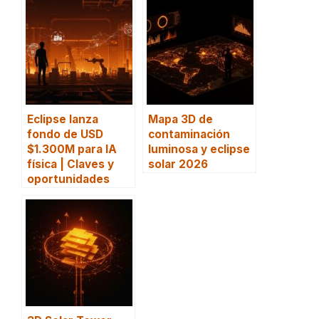
Eclipse lanza
Mapa 3D de
fondo de USD
contaminación
$1.300M para IA
luminosa y eclipse
física | Claves y
solar 2026
oportunidades