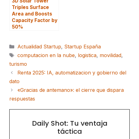
3D Solar Tower
Triples Surface
Area and Boosts
Capacity Factor by
50%
Categorías
Actualidad Startup
,
Startup España
Etiquetas
computacion en la nube
,
logistica
,
movilidad
,
turismo
Renta 2025: IA, automatizacion y gobierno del
dato
«Gracias de antemano»: el cierre que dispara
respuestas
Daily Shot: Tu ventaja
táctica