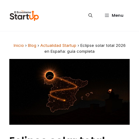
Saltar al contenido
Menu
Inicio
›
Blog
›
Actualidad Startup
›
Eclipse solar total 2026
en España: guía completa