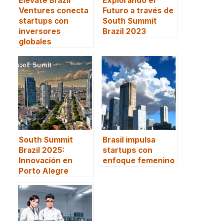
Elevate Brazil
Explorando el
Ventures conecta
Futuro a través de
startups con
South Summit
inversores
Brazil 2023
globales
South Summit
Brasil impulsa
Brazil 2025:
startups con
Innovación en
enfoque femenino
Porto Alegre