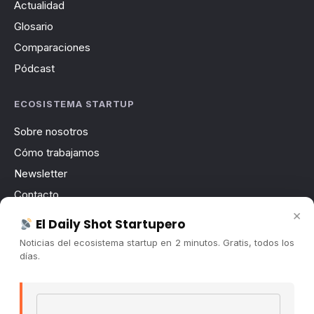
Actualidad
Glosario
Comparaciones
Pódcast
ECOSISTEMA STARTUP
Sobre nosotros
Cómo trabajamos
Newsletter
Contacto
×
Publicidad
El Daily Shot Startupero
Convocatorias
Noticias del ecosistema startup en 2 minutos. Gratis, todos los
días.
COMUNIDAD
Comunidad (Skool) ↗
Email address