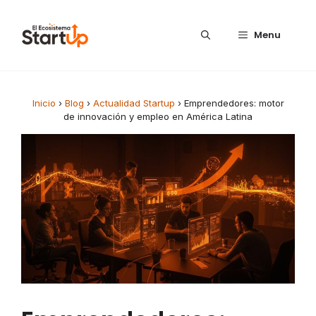
Saltar al contenido
Menu
Inicio
›
Blog
›
Actualidad Startup
›
Emprendedores: motor
de innovación y empleo en América Latina