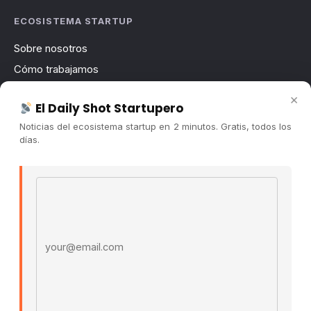
ECOSISTEMA STARTUP
Sobre nosotros
Cómo trabajamos
Newsletter
×
El Daily Shot Startupero
Contacto
Noticias del ecosistema startup en 2 minutos. Gratis, todos los
Publicidad
días.
Convocatorias
Email address
COMUNIDAD
Comunidad (Skool) ↗
Blog Cristian Tala ↗
Es La Hora de Aprender ↗
© 2026 El Ecosistema Startup. Todos los derechos
reservados.