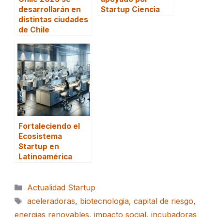
desarrollarán en
Startup Ciencia
distintas ciudades
de Chile
Fortaleciendo el
Ecosistema
Startup en
Latinoamérica
Categorías
Actualidad Startup
Etiquetas
aceleradoras
,
biotecnologia
,
capital de riesgo
,
energias renovables
,
impacto social
,
incubadoras