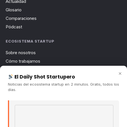
Actualidad
Glosario
Comparaciones
Pódcast
ECOSISTEMA STARTUP
Sobre nosotros
Cómo trabajamos
Newsletter
×
El Daily Shot Startupero
Contacto
Noticias del ecosistema startup en 2 minutos. Gratis, todos los
Publicidad
días.
Convocatorias
Email address
COMUNIDAD
Comunidad (Skool) ↗