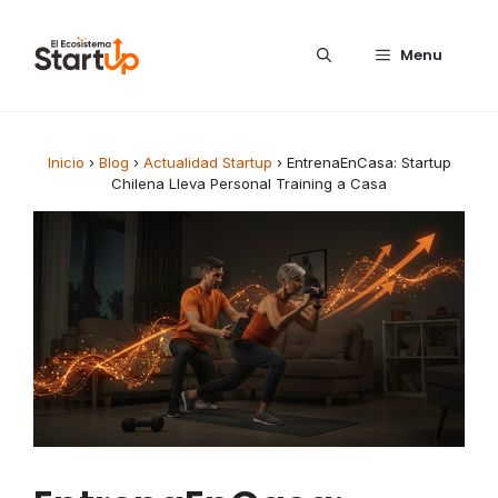
Saltar al contenido
Menu
Inicio
›
Blog
›
Actualidad Startup
›
EntrenaEnCasa: Startup
Chilena Lleva Personal Training a Casa