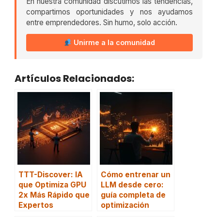
En nuestra comunidad discutimos las tendencias,
compartimos oportunidades y nos ayudamos
entre emprendedores. Sin humo, solo acción.
Unirme a la comunidad
Artículos Relacionados:
TTT-Discover: IA
Cómo entrenar un
que Optimiza GPU
LLM desde cero:
2x Más Rápido que
guía completa de
Expertos
optimización