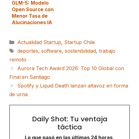
GLM-5: Modelo
Open Source con
Menor Tasa de
Alucinaciones IA
Categorías
Actualidad Startup
,
Startup Chile
Etiquetas
deportes
,
software
,
sostenibilidad
,
trabajo
remoto
Aurora Tech Award 2026: Top 10 Global con
Final en Santiago
Spotify y Liquid Death lanzan altavoz en forma
de urna
Daily Shot: Tu ventaja
táctica
Lo que pasó en las últimas 24 horas,