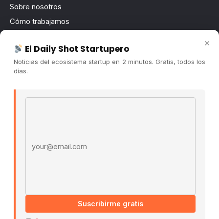
Sobre nosotros
Cómo trabajamos
Newsletter
×
El Daily Shot Startupero
Contacto
Noticias del ecosistema startup en 2 minutos. Gratis, todos los
Publicidad
días.
Convocatorias
Email address
COMUNIDAD
Comunidad (Skool) ↗
Blog Cristian Tala ↗
Es La Hora de Aprender ↗
© 2026 El Ecosistema Startup. Todos los derechos
reservados.
Políticas De Privacidad · Términos De Uso
Suscribirme gratis