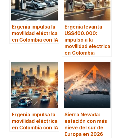
Ergenia impulsa la
Ergenia levanta
movilidad eléctrica
US$400.000:
en Colombia con IA
impulso a la
movilidad eléctrica
en Colombia
Ergenia impulsa la
Sierra Nevada:
movilidad eléctrica
estación con más
en Colombia con IA
nieve del sur de
Europa en 2026