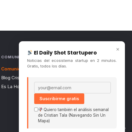
×
El Daily Shot Startupero
COMUNIDAD
Noticias del ecosistema startup en 2 minutos.
Gratis, todos los días.
Comunidad (Skool) ↗
Blog Cristian Tala ↗
Email address
Es La Hora de Aprender ↗
Suscribirme gratis
Quiero también el análisis semanal
de Cristian Tala (Navegando Sin Un
Mapa)
Políticas De Privacidad · Términos De Uso