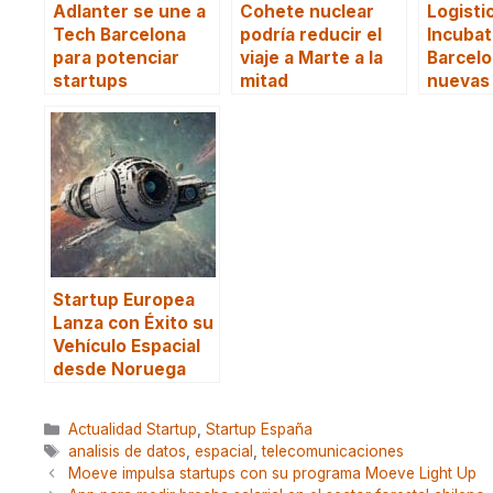
Adlanter se une a
Cohete nuclear
Logisti
Tech Barcelona
podría reducir el
Incubat
para potenciar
viaje a Marte a la
Barcelo
startups
mitad
nuevas
Startup Europea
Lanza con Éxito su
Vehículo Espacial
desde Noruega
Categorías
Actualidad Startup
,
Startup España
Etiquetas
analisis de datos
,
espacial
,
telecomunicaciones
Moeve impulsa startups con su programa Moeve Light Up