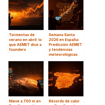
Tormentas de
Semana Santa
verano en abril: lo
2026 en España:
que AEMET dice a
Predicción AEMET
founders
y tendencias
meteorológicas
Nieve a 700 m en
Récords de calor