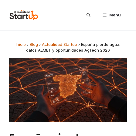
Saltar al contenido
Menu
Inicio
›
Blog
›
Actualidad Startup
›
España pierde agua:
datos AEMET y oportunidades AgTech 2026