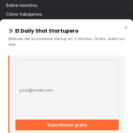
Sobre nosotros
Cómo trabajamos
Newsletter
×
El Daily Shot Startupero
Contacto
Noticias del ecosistema startup en 2 minutos. Gratis, todos los
Publicidad
días.
Convocatorias
Email address
COMUNIDAD
Comunidad (Skool) ↗
Blog Cristian Tala ↗
Es La Hora de Aprender ↗
© 2026 El Ecosistema Startup. Todos los derechos
reservados.
Políticas De Privacidad · Términos De Uso
Suscribirme gratis