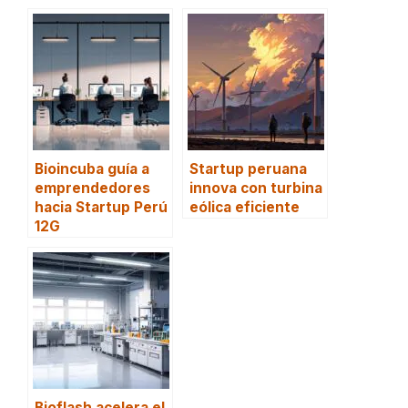
Bioincuba guía a
Startup peruana
emprendedores
innova con turbina
hacia Startup Perú
eólica eficiente
12G
Bioflash acelera el