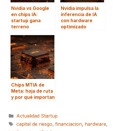
Nvidia vs Google
Nvidia impulsa la
en chips IA:
inferencia de IA
startup gana
con hardware
terreno
optimizado
Chips MTIA de
Meta: hoja de ruta
y por qué importan
Categorías
Actualidad Startup
Etiquetas
capital de riesgo
,
financiacion
,
hardware
,