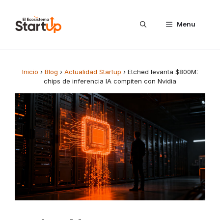
Saltar al contenido
Menu
Inicio
›
Blog
›
Actualidad Startup
›
Etched levanta $800M:
chips de inferencia IA compiten con Nvidia