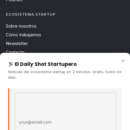
ECOSISTEMA STARTUP
Sobre nosotros
Cómo trabajamos
Newsletter
Contacto
×
Publicidad
El Daily Shot Startupero
Convocatorias
Noticias del ecosistema startup en 2 minutos. Gratis, todos los
días.
COMUNIDAD
Comunidad (Skool) ↗
Email address
Blog Cristian Tala ↗
Es La Hora de Aprender ↗
© 2026 El Ecosistema Startup. Todos los derechos