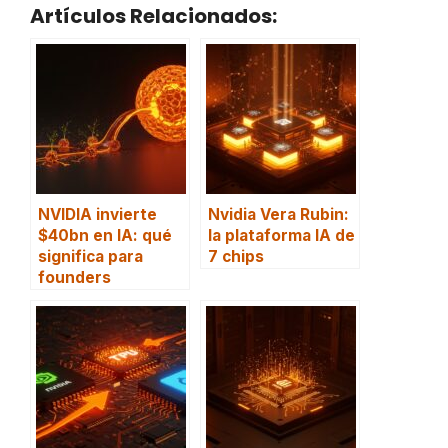
Artículos Relacionados:
NVIDIA invierte
Nvidia Vera Rubin:
$40bn en IA: qué
la plataforma IA de
significa para
7 chips
founders