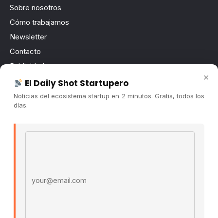
Sobre nosotros
Cómo trabajamos
Newsletter
Contacto
Publicidad
×
Convocatorias
El Daily Shot Startupero
Noticias del ecosistema startup en 2 minutos. Gratis, todos los
COMUNIDAD
días.
Comunidad (Skool) ↗
Email address
Blog Cristian Tala ↗
Es La Hora de Aprender ↗
© 2026 El Ecosistema Startup. Todos los derechos
reservados.
Políticas De Privacidad · Términos De Uso