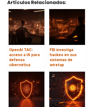
Artículos Relacionados:
OpenAI TAC:
FBI investiga
acceso a IA para
hackeo en sus
defensa
sistemas de
cibernética
wiretap