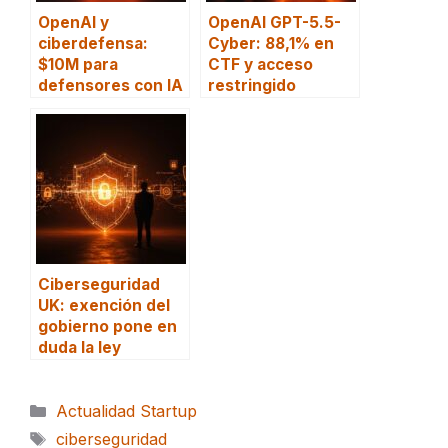
OpenAI y
OpenAI GPT-5.5-
ciberdefensa:
Cyber: 88,1% en
$10M para
CTF y acceso
defensores con IA
restringido
Ciberseguridad
UK: exención del
gobierno pone en
duda la ley
Categorías
Actualidad Startup
Etiquetas
ciberseguridad