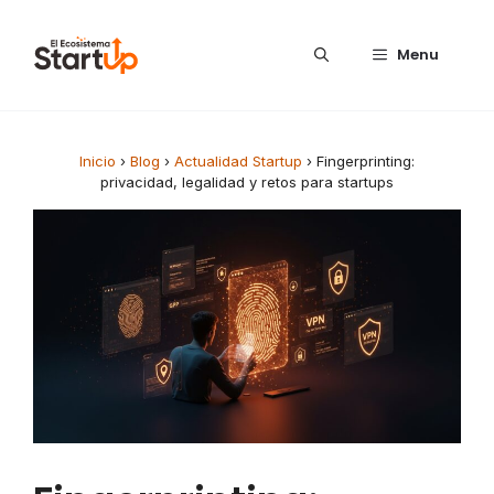
Saltar al contenido
Menu
Inicio
›
Blog
›
Actualidad Startup
›
Fingerprinting:
privacidad, legalidad y retos para startups