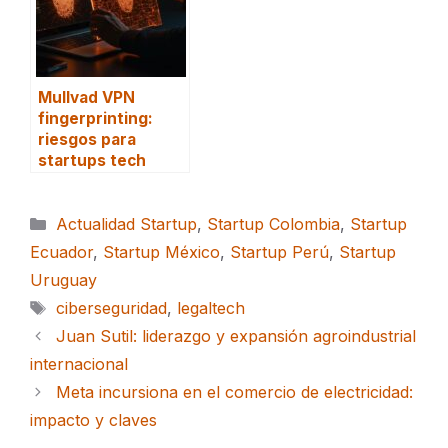
Mullvad VPN
fingerprinting:
riesgos para
startups tech
Categorías
Actualidad Startup
,
Startup Colombia
,
Startup
Ecuador
,
Startup México
,
Startup Perú
,
Startup
Uruguay
Etiquetas
ciberseguridad
,
legaltech
Juan Sutil: liderazgo y expansión agroindustrial
internacional
Meta incursiona en el comercio de electricidad:
impacto y claves