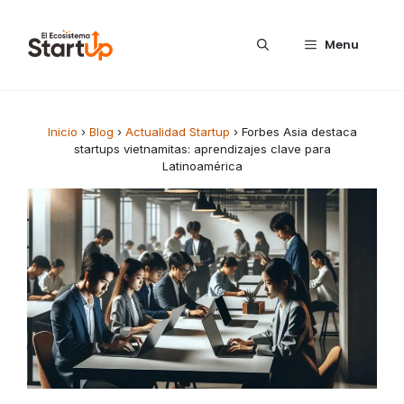
Saltar al contenido
Menu
Inicio
›
Blog
›
Actualidad Startup
›
Forbes Asia destaca
startups vietnamitas: aprendizajes clave para
Latinoamérica