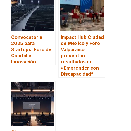
Convocatoria
Impact Hub Ciudad
2025 para
de México y Foro
Startups: Foro de
Valparaíso
Capital e
presentan
Innovación
resultados de
«Emprender con
Discapacidad”