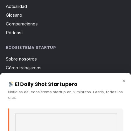
Actualidad
Glosario
Comparaciones
Pódcast
ECOSISTEMA STARTUP
Sobre nosotros
Cómo trabajamos
Newsletter
×
El Daily Shot Startupero
Contacto
Noticias del ecosistema startup en 2 minutos. Gratis, todos los
Publicidad
días.
Convocatorias
Email address
COMUNIDAD
Comunidad (Skool) ↗