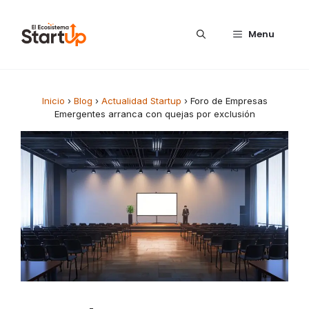
Saltar al contenido
Menu
Inicio
›
Blog
›
Actualidad Startup
›
Foro de Empresas
Emergentes arranca con quejas por exclusión