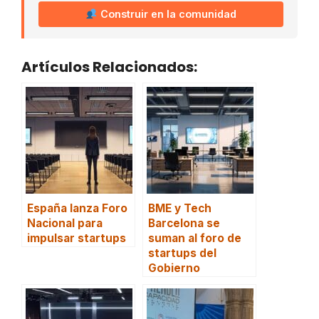
Construir en la comunidad
Artículos Relacionados:
España lanza Foro
BME y Tech
Nacional para
Barcelona se
impulsar startups
suman al foro de
startups del
Gobierno