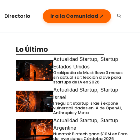
Directorio
Ir a la Comunidad ↗
Lo Último
Actualidad Startup
,
Startup
Estados Unidos
Grokipedia de Musk lleva 3 meses
sin actualizar: lección clave para
startups de IA en 2026
Actualidad Startup
,
Startup
Israel
Irregular: startup israelí expone
vulnerabilidades en IA de OpenAI,
Anthropic y Meta
Actualidad Startup
,
Startup
Argentina
Nunatak Biotech gana $10M en Foro
de Inversiones Córdoba 2026