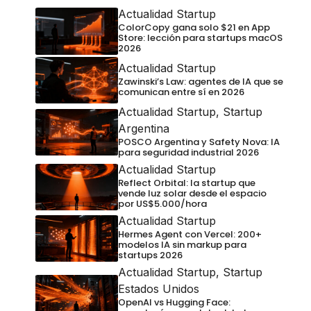
Actualidad Startup
ColorCopy gana solo $21 en App
Store: lección para startups macOS
2026
Actualidad Startup
Zawinski’s Law: agentes de IA que se
comunican entre sí en 2026
Actualidad Startup
,
Startup
Argentina
POSCO Argentina y Safety Nova: IA
para seguridad industrial 2026
Actualidad Startup
Reflect Orbital: la startup que
vende luz solar desde el espacio
por US$5.000/hora
Actualidad Startup
Hermes Agent con Vercel: 200+
modelos IA sin markup para
startups 2026
Actualidad Startup
,
Startup
Estados Unidos
OpenAI vs Hugging Face: