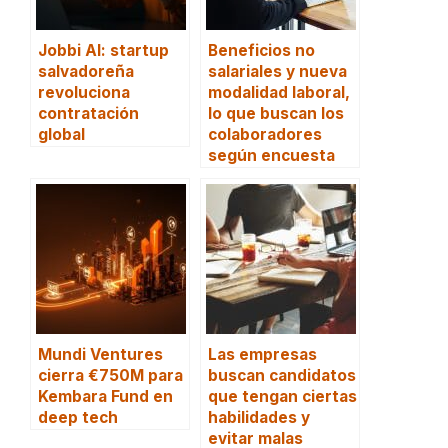
Jobbi AI: startup
Beneficios no
salvadoreña
salariales y nueva
revoluciona
modalidad laboral,
contratación
lo que buscan los
global
colaboradores
según encuesta
Mundi Ventures
Las empresas
cierra €750M para
buscan candidatos
Kembara Fund en
que tengan ciertas
deep tech
habilidades y
evitar malas