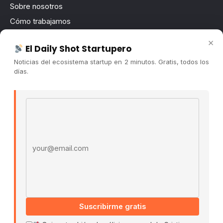
Sobre nosotros
Cómo trabajamos
Newsletter
×
El Daily Shot Startupero
Contacto
Noticias del ecosistema startup en 2 minutos. Gratis, todos los
Publicidad
días.
Convocatorias
Email address
COMUNIDAD
Comunidad (Skool) ↗
Blog Cristian Tala ↗
Es La Hora de Aprender ↗
© 2026 El Ecosistema Startup. Todos los derechos
reservados.
Políticas De Privacidad · Términos De Uso
Suscribirme gratis