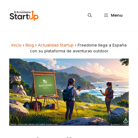
Saltar al contenido
Menu
Inicio
›
Blog
›
Actualidad Startup
›
Freedome llega a España
con su plataforma de aventuras outdoor