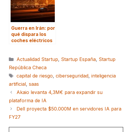
Guerra en Irán: por
qué dispara los
coches eléctricos
Categorías
Actualidad Startup
,
Startup España
,
Startup
República Checa
Etiquetas
capital de riesgo
,
ciberseguridad
,
inteligencia
artificial
,
saas
Akaio levanta 4,3M€ para expandir su
plataforma de IA
Dell proyecta $50.000M en servidores IA para
FY27