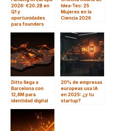
2026: €20.2B en
Idea-Tec: 25
Q1 y
Mujeres en la
oportunidades
Ciencia 2026
para founders
Ditto llega a
20% de empresas
Barcelona con
europeas usa IA
12,8M para
en 2025: ¿y tu
identidad digital
startup?