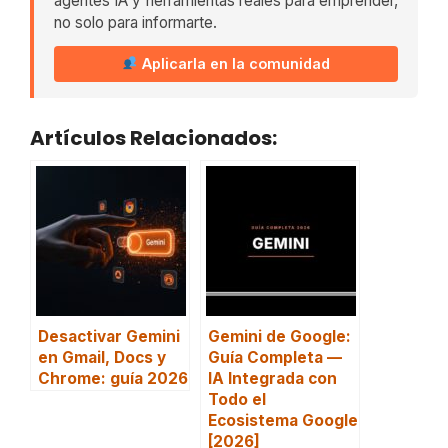
agentes IA y herramientas reales para emprender,
no solo para informarte.
Aplicarla en la comunidad
Artículos Relacionados:
Desactivar Gemini
Gemini de Google:
en Gmail, Docs y
Guía Completa —
Chrome: guía 2026
IA Integrada con
Todo el
Ecosistema Google
[2026]