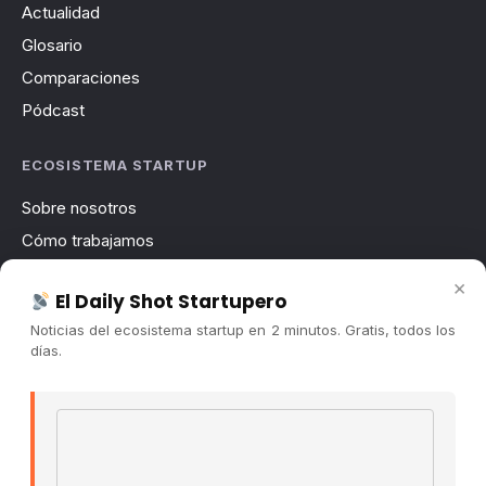
Actualidad
Glosario
Comparaciones
Pódcast
ECOSISTEMA STARTUP
Sobre nosotros
Cómo trabajamos
Newsletter
×
El Daily Shot Startupero
Contacto
Noticias del ecosistema startup en 2 minutos. Gratis, todos los
Publicidad
días.
Convocatorias
Email address
COMUNIDAD
Comunidad (Skool) ↗