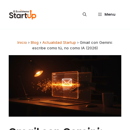
Saltar al contenido
Menu
Inicio
›
Blog
›
Actualidad Startup
›
Gmail con Gemini:
escribe como tú, no como IA (2026)