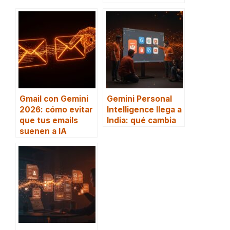
Gmail con Gemini
Gemini Personal
2026: cómo evitar
Intelligence llega a
que tus emails
India: qué cambia
suenen a IA