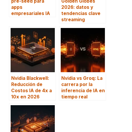
pre-seed para
Golden Globes
apps
2026: datos y
empresariales IA
tendencias clave
streaming
Nvidia Blackwell:
Nvidia vs Groq: La
Reducción de
carrera por la
Costos IA de 4x a
inferencia de IA en
10x en 2026
tiempo real