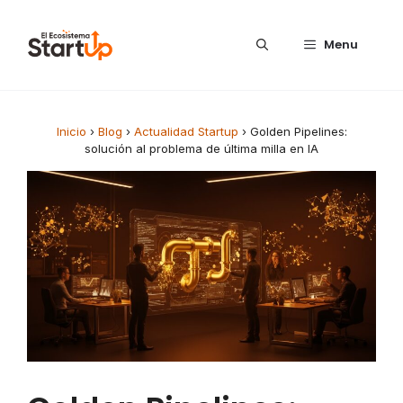
Saltar al contenido
Menu
Inicio
›
Blog
›
Actualidad Startup
›
Golden Pipelines:
solución al problema de última milla en IA