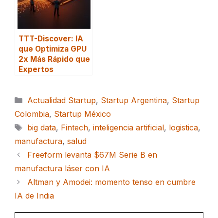
TTT-Discover: IA
que Optimiza GPU
2x Más Rápido que
Expertos
Categorías
Actualidad Startup
,
Startup Argentina
,
Startup
Colombia
,
Startup México
Etiquetas
big data
,
Fintech
,
inteligencia artificial
,
logistica
,
manufactura
,
salud
Freeform levanta $67M Serie B en
manufactura láser con IA
Altman y Amodei: momento tenso en cumbre
IA de India