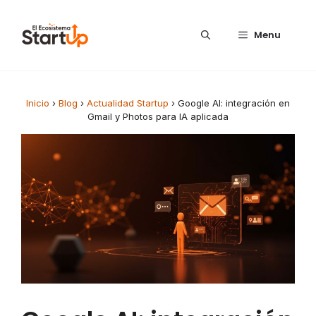
Saltar al contenido
Menu
Inicio
›
Blog
›
Actualidad Startup
›
Google AI: integración en
Gmail y Photos para IA aplicada