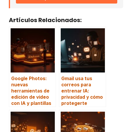
Artículos Relacionados:
Google Photos:
Gmail usa tus
nuevas
correos para
herramientas de
entrenar IA:
edición de video
privacidad y cómo
con IA y plantillas
protegerte