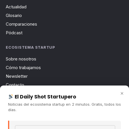
Actualidad
Glosario
Comparaciones
Pódcast
ECOSISTEMA STARTUP
Sobre nosotros
Cómo trabajamos
Newsletter
Contacto
×
Publicidad
El Daily Shot Startupero
Convocatorias
Noticias del ecosistema startup en 2 minutos. Gratis, todos los
días.
COMUNIDAD
Comunidad (Skool) ↗
Email address