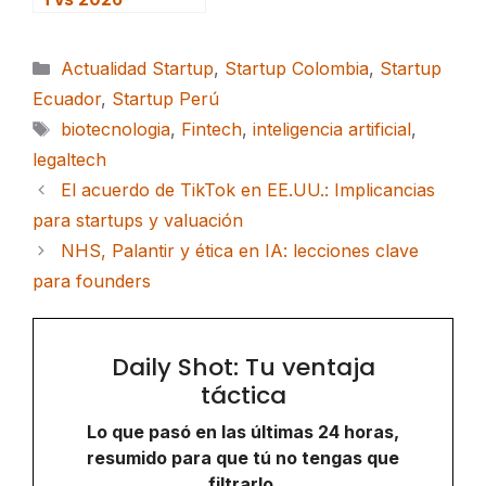
Categorías
Actualidad Startup
,
Startup Colombia
,
Startup
Ecuador
,
Startup Perú
Etiquetas
biotecnologia
,
Fintech
,
inteligencia artificial
,
legaltech
El acuerdo de TikTok en EE.UU.: Implicancias
para startups y valuación
NHS, Palantir y ética en IA: lecciones clave
para founders
Daily Shot: Tu ventaja
táctica
Lo que pasó en las últimas 24 horas,
resumido para que tú no tengas que
filtrarlo.