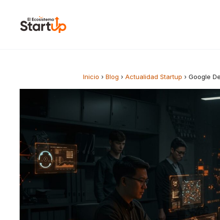
Saltar al contenido
Inicio
›
Blog
›
Actualidad Startup
›
Google De