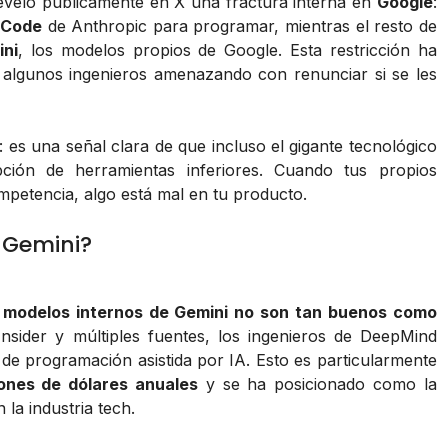
veló públicamente en X una fractura interna en
Google
:
 Code
de Anthropic para programar, mientras el resto de
ini
, los modelos propios de Google. Esta restricción ha
n algunos ingenieros amenazando con renunciar si se les
: es una señal clara de que incluso el gigante tecnológico
ción de herramientas inferiores. Cuando tus propios
mpetencia, algo está mal en tu producto.
 Gemini?
s modelos internos de Gemini no son tan buenos como
nsider y múltiples fuentes, los ingenieros de DeepMind
de programación asistida por IA. Esto es particularmente
lones de dólares anuales
y se ha posicionado como la
la industria tech.