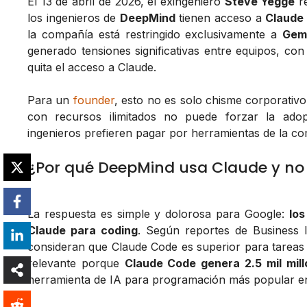
El 13 de abril de 2026, el exingeniero
Steve Yegge
re
los ingenieros de
DeepMind
tienen acceso a
Claude
la compañía está restringido exclusivamente a
Gem
generado tensiones significativas entre equipos, co
quita el acceso a Claude.
Para un
founder
, esto no es solo chisme corporativo
con recursos ilimitados no puede forzar la adop
ingenieros prefieren pagar por herramientas de la co
¿Por qué DeepMind usa Claude y no
La respuesta es simple y dolorosa para Google:
lo
Claude para coding
. Según reportes de Business I
consideran que Claude Code es superior para tareas 
relevante porque
Claude Code genera 2.5 mil mil
herramienta de IA para programación más popular en 