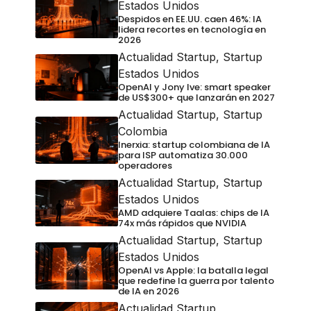
Estados Unidos
Despidos en EE.UU. caen 46%: IA
lidera recortes en tecnología en
2026
Actualidad Startup
,
Startup
Estados Unidos
OpenAI y Jony Ive: smart speaker
de US$300+ que lanzarán en 2027
Actualidad Startup
,
Startup
Colombia
Inerxia: startup colombiana de IA
para ISP automatiza 30.000
operadores
Actualidad Startup
,
Startup
Estados Unidos
AMD adquiere Taalas: chips de IA
74x más rápidos que NVIDIA
Actualidad Startup
,
Startup
Estados Unidos
OpenAI vs Apple: la batalla legal
que redefine la guerra por talento
de IA en 2026
Actualidad Startup