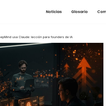
Noticias
Glosario
Com
epMind usa Claude: lección para founders de IA