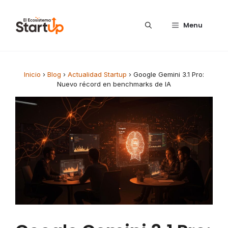
Saltar al contenido
Menu
Inicio
›
Blog
›
Actualidad Startup
›
Google Gemini 3.1 Pro:
Nuevo récord en benchmarks de IA