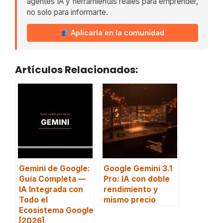
agentes IA y herramientas reales para emprender,
no solo para informarte.
Aplicarla en la comunidad
Artículos Relacionados:
Gemini de Google:
Google Gemini 3.1
Guía Completa —
Pro: IA con doble
IA Integrada con
rendimiento y
Todo el
mismo precio
Ecosistema Google
[2026]