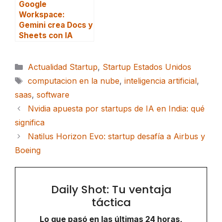
Google
Workspace:
Gemini crea Docs y
Sheets con IA
Categorías
Actualidad Startup
,
Startup Estados Unidos
Etiquetas
computacion en la nube
,
inteligencia artificial
,
saas
,
software
Nvidia apuesta por startups de IA en India: qué
significa
Natilus Horizon Evo: startup desafía a Airbus y
Boeing
Daily Shot: Tu ventaja
táctica
Lo que pasó en las últimas 24 horas,