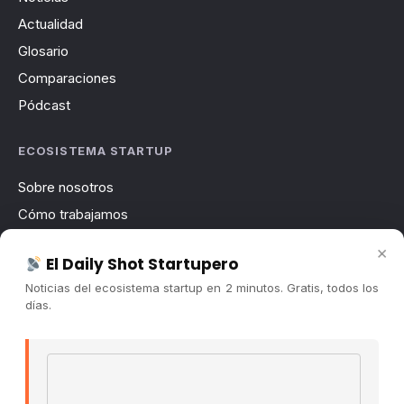
Actualidad
Glosario
Comparaciones
Pódcast
ECOSISTEMA STARTUP
Sobre nosotros
Cómo trabajamos
Newsletter
×
El Daily Shot Startupero
Contacto
Noticias del ecosistema startup en 2 minutos. Gratis, todos los
Publicidad
días.
Convocatorias
Email address
COMUNIDAD
Comunidad (Skool) ↗