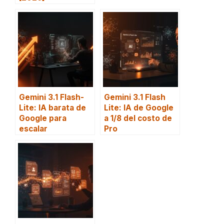
Gemini 3.1 Flash-
Gemini 3.1 Flash
Lite: IA barata de
Lite: IA de Google
Google para
a 1/8 del costo de
escalar
Pro