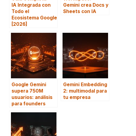
IA Integrada con
Gemini crea Docs y
Todo el
Sheets con IA
Ecosistema Google
[2026]
Google Gemini
Gemini Embedding
supera 750M
2: multimodal para
usuarios: análisis
tu empresa
para founders