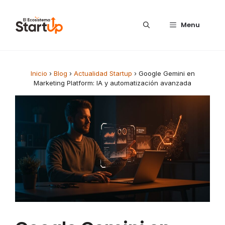
Saltar al contenido
Menu
Inicio
›
Blog
›
Actualidad Startup
›
Google Gemini en
Marketing Platform: IA y automatización avanzada