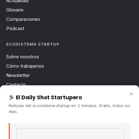
Actualidad
Glosario
Comparaciones
Pódcast
ECOSISTEMA STARTUP
Sobre nosotros
Cómo trabajamos
Newsletter
Contacto
×
Publicidad
El Daily Shot Startupero
Convocatorias
Noticias del ecosistema startup en 2 minutos. Gratis, todos los
días.
COMUNIDAD
Comunidad (Skool) ↗
Email address