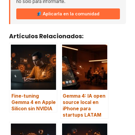
no solo para informarte.
Aplicarla en la comunidad
Artículos Relacionados:
Fine-tuning
Gemma 4: IA open
Gemma 4 en Apple
source local en
Silicon sin NVIDIA
iPhone para
startups LATAM