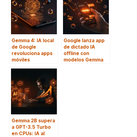
Gemma 4: IA local
Google lanza app
de Google
de dictado IA
revoluciona apps
offline con
móviles
modelos Gemma
Gemma 2B supera
a GPT-3.5 Turbo
en CPUs: IA al