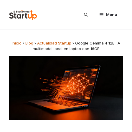
Saltar al contenido
Menu
Inicio
›
Blog
›
Actualidad Startup
›
Google Gemma 4 12B: IA
multimodal local en laptop con 16GB