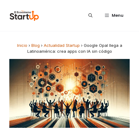
Saltar al contenido
Menu
Inicio
›
Blog
›
Actualidad Startup
›
Google Opal llega a
Latinoamérica: crea apps con IA sin código