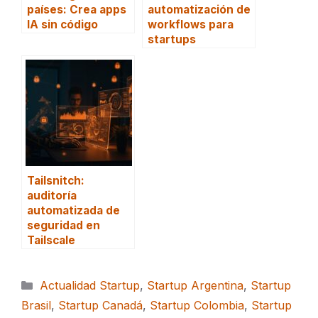
países: Crea apps
automatización de
IA sin código
workflows para
startups
Tailsnitch:
auditoría
automatizada de
seguridad en
Tailscale
Categorías
Actualidad Startup
,
Startup Argentina
,
Startup
Brasil
,
Startup Canadá
,
Startup Colombia
,
Startup