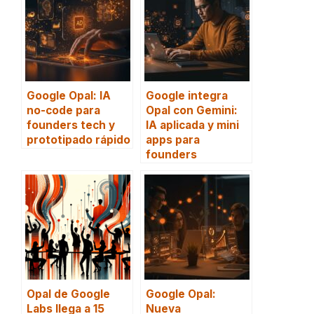
Google Opal: IA
Google integra
no-code para
Opal con Gemini:
founders tech y
IA aplicada y mini
prototipado rápido
apps para
founders
Opal de Google
Google Opal:
Labs llega a 15
Nueva