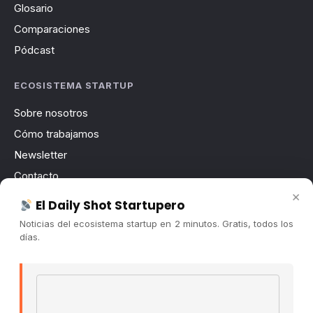
Glosario
Comparaciones
Pódcast
ECOSISTEMA STARTUP
Sobre nosotros
Cómo trabajamos
Newsletter
Contacto
×
Publicidad
El Daily Shot Startupero
Convocatorias
Noticias del ecosistema startup en 2 minutos. Gratis, todos los
días.
COMUNIDAD
Comunidad (Skool) ↗
Email address
Blog Cristian Tala ↗