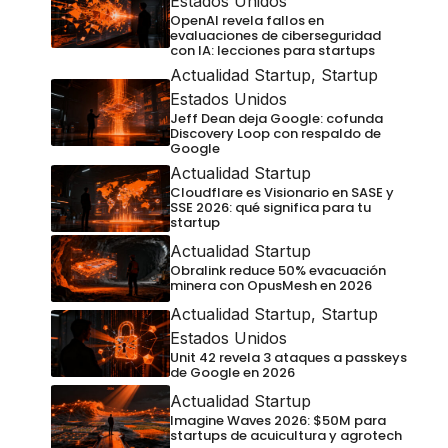
Estados Unidos
OpenAI revela fallos en
evaluaciones de ciberseguridad
con IA: lecciones para startups
Actualidad Startup
,
Startup
Estados Unidos
Jeff Dean deja Google: cofunda
Discovery Loop con respaldo de
Google
Actualidad Startup
Cloudflare es Visionario en SASE y
SSE 2026: qué significa para tu
startup
Actualidad Startup
Obralink reduce 50% evacuación
minera con OpusMesh en 2026
Actualidad Startup
,
Startup
Estados Unidos
Unit 42 revela 3 ataques a passkeys
de Google en 2026
Actualidad Startup
Imagine Waves 2026: $50M para
startups de acuicultura y agrotech