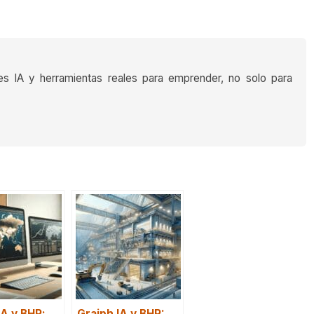
es IA y herramientas reales para emprender, no solo para
IA y BHP:
Graiph IA y BHP: