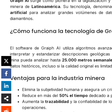
Graiph AI
surge como pionera en la digitalización y 
minera de
Latinoamérica
. Su tecnología, denomin
artificial
para analizar grandes volúmenes de dato
diamantinos.
¿Cómo funciona la tecnología de Gr
El software de Graiph AI utiliza algoritmos avan
interpretar y estandarizar descripciones geológic
mina pueda analizar hasta
25.000 metros semanal
datos históricos, incluso si la calidad original es limitad
Ventajas para la industria minera
Elimina la subjetividad humana y asegura un cr
Reduce en más del
50% el tiempo
dedicado a p
Aumenta la
trazabilidad
y la confiabilidad de 
operaciones.