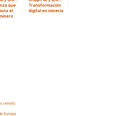
anza que
Transformación
iona el
digital en minería
minero
jo remoto
de Europa