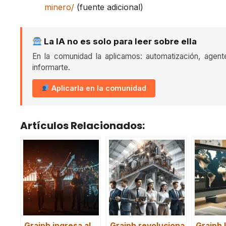
minero/
(fuente adicional)
La IA no es solo para leer sobre ella
En la comunidad la aplicamos: automatización, agent
informarte.
Aplicarla en la comunidad
Artículos Relacionados:
Graiph ingresa al
Graiph revoluciona
Graiph 