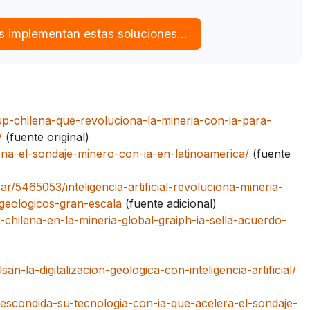
s implementan estas soluciones…
rtup-chilena-que-revoluciona-la-mineria-con-ia-para-
/
(fuente original)
ona-el-sondaje-minero-con-ia-en-latinoamerica/
(fuente
rar/5465053/inteligencia-artificial-revoluciona-mineria-
-geologicos-gran-escala
(fuente adicional)
a-chilena-en-la-mineria-global-graiph-ia-sella-acuerdo-
san-la-digitalizacion-geologica-con-inteligencia-artificial/
-escondida-su-tecnologia-con-ia-que-acelera-el-sondaje-