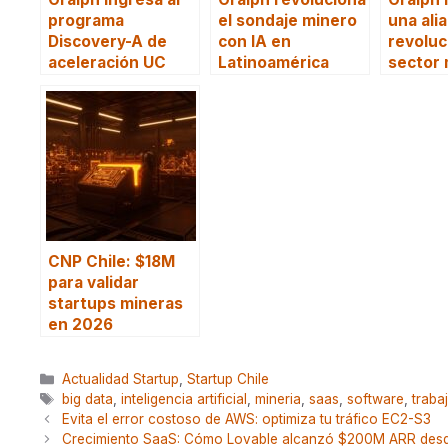
programa
el sondaje minero
una ali
Discovery-A de
con IA en
revoluc
aceleración UC
Latinoamérica
sector 
CNP Chile: $18M
para validar
startups mineras
en 2026
Categorías
Actualidad Startup
,
Startup Chile
Etiquetas
big data
,
inteligencia artificial
,
mineria
,
saas
,
software
,
traba
Evita el error costoso de AWS: optimiza tu tráfico EC2-S3
Crecimiento SaaS: Cómo Lovable alcanzó $200M ARR des