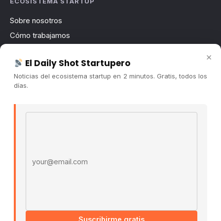
ECOSISTEMA STARTUP
Sobre nosotros
Cómo trabajamos
Newsletter
×
El Daily Shot Startupero
Contacto
Noticias del ecosistema startup en 2 minutos. Gratis, todos los
Publicidad
días.
Convocatorias
Email address
COMUNIDAD
Comunidad (Skool) ↗
Blog Cristian Tala ↗
Es La Hora de Aprender ↗
© 2026 El Ecosistema Startup. Todos los derechos
reservados.
Políticas De Privacidad · Términos De Uso
Suscribirme gratis