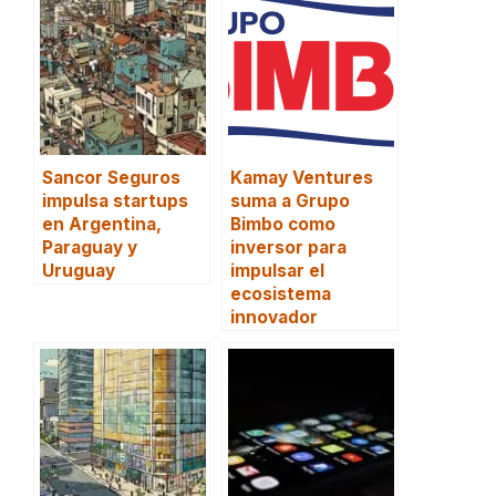
Sancor Seguros
Kamay Ventures
impulsa startups
suma a Grupo
en Argentina,
Bimbo como
Paraguay y
inversor para
Uruguay
impulsar el
ecosistema
innovador