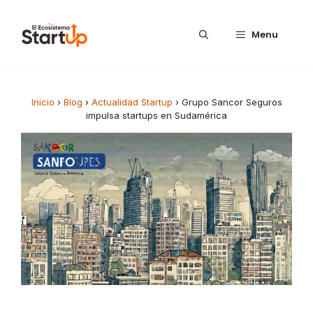
Saltar al contenido
Menu
Inicio
›
Blog
›
Actualidad Startup
›
Grupo Sancor Seguros
impulsa startups en Sudamérica