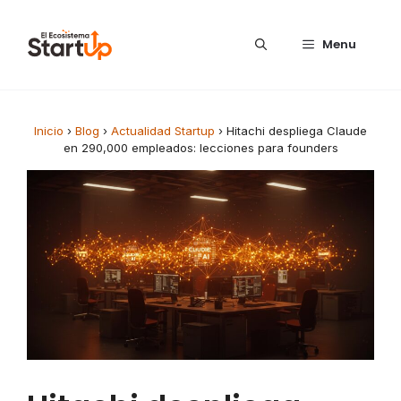
Saltar al contenido
Menu
Inicio
›
Blog
›
Actualidad Startup
›
Hitachi despliega Claude
en 290,000 empleados: lecciones para founders