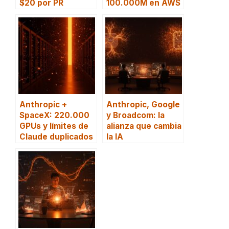
$20 por PR
100.000M en AWS
Anthropic +
Anthropic, Google
SpaceX: 220.000
y Broadcom: la
GPUs y límites de
alianza que cambia
Claude duplicados
la IA