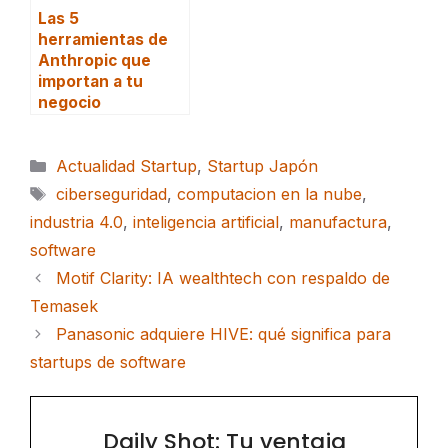
Las 5
herramientas de
Anthropic que
importan a tu
negocio
Categorías
Actualidad Startup
,
Startup Japón
Etiquetas
ciberseguridad
,
computacion en la nube
,
industria 4.0
,
inteligencia artificial
,
manufactura
,
software
Motif Clarity: IA wealthtech con respaldo de
Temasek
Panasonic adquiere HIVE: qué significa para
startups de software
Daily Shot: Tu ventaja