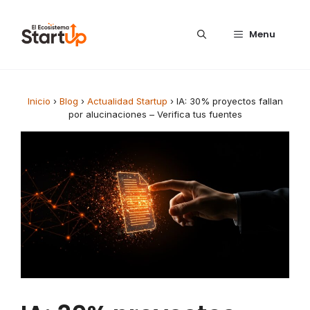
Saltar al contenido
Menu
Inicio
›
Blog
›
Actualidad Startup
›
IA: 30% proyectos fallan
por alucinaciones – Verifica tus fuentes