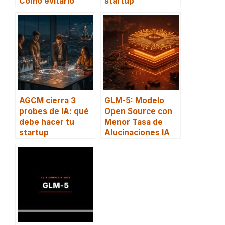
Cómo evitarlo
startup
AGCM cierra 3
GLM-5: Modelo
probes de IA: qué
Open Source con
debe hacer tu
Menor Tasa de
startup
Alucinaciones IA