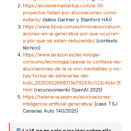
https://ecosistemastartup.com/ia-30-
proyectos-fallan-por-alucinaciones-como-
evitarlo/
(datos Gartner y Stanford HAI)
https://www.bbva.com/es/innovacion/alucin
aciones-en-ia-generativa-por-que-ocurren-
y-por-que-se-estan-reduciendo/
(contexto
técnico)
https://www.larazon.es/tecnologia-
consumo/tecnologia/openai-lo-confiesa-las-
alucinaciones-de-la-ia-son-inevitables-y-no-
hay-forma-de-eliminarlas-del-
todo_20250922699313a79243cc133c4bbc3f.
html
(reconocimiento OpenAI 2025)
https://helena-ia.sepin.es/alucinaciones-
inteligencia-artificial-generativa/
(caso TSJ
Canarias Auto 140/2025)
La IA no es solo para leer sobre ella