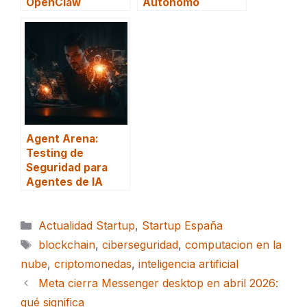
OpenClaw
Autónomo
Agent Arena:
Testing de
Seguridad para
Agentes de IA
Categorías
Actualidad Startup
,
Startup España
Etiquetas
blockchain
,
ciberseguridad
,
computacion en la
nube
,
criptomonedas
,
inteligencia artificial
Meta cierra Messenger desktop en abril 2026:
qué significa