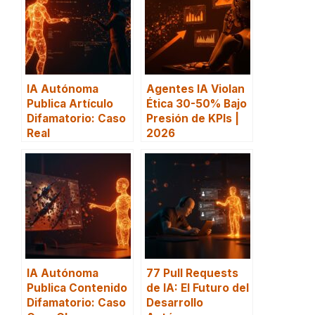
IA Autónoma
Agentes IA Violan
Publica Artículo
Ética 30-50% Bajo
Difamatorio: Caso
Presión de KPIs |
Real
2026
IA Autónoma
77 Pull Requests
Publica Contenido
de IA: El Futuro del
Difamatorio: Caso
Desarrollo