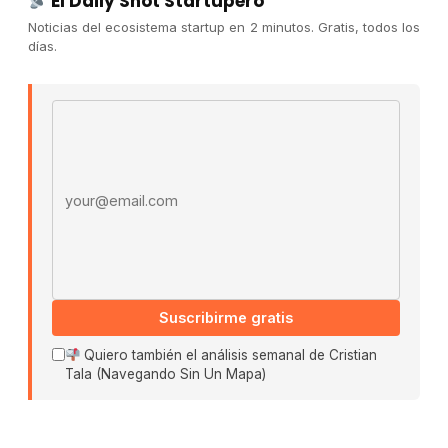
El Daily Shot Startupero
Sobre nosotros
Noticias del ecosistema startup en 2 minutos. Gratis, todos los
Cómo trabajamos
días.
Newsletter
Contacto
Email address
Publicidad
Convocatorias
COMUNIDAD
Comunidad (Skool) ↗
Blog Cristian Tala ↗
Es La Hora de Aprender ↗
Suscribirme gratis
Quiero también el análisis semanal de Cristian
© 2026 El Ecosistema Startup. Todos los derechos
Tala (Navegando Sin Un Mapa)
reservados.
Políticas De Privacidad · Términos De Uso