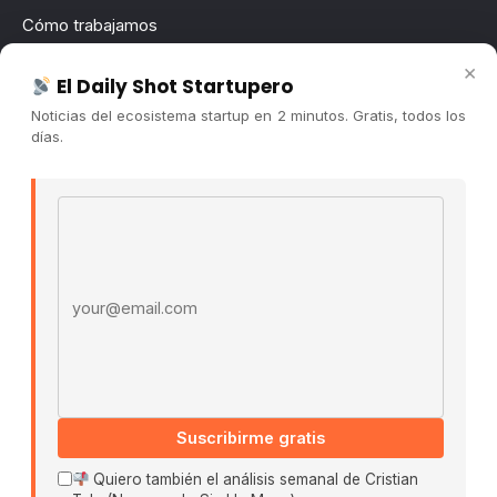
Cómo trabajamos
Newsletter
×
El Daily Shot Startupero
Contacto
Noticias del ecosistema startup en 2 minutos. Gratis, todos los
Publicidad
días.
Convocatorias
Email address
COMUNIDAD
Comunidad (Skool) ↗
Blog Cristian Tala ↗
Es La Hora de Aprender ↗
© 2026 El Ecosistema Startup. Todos los derechos
reservados.
Políticas De Privacidad · Términos De Uso
Suscribirme gratis
Quiero también el análisis semanal de Cristian