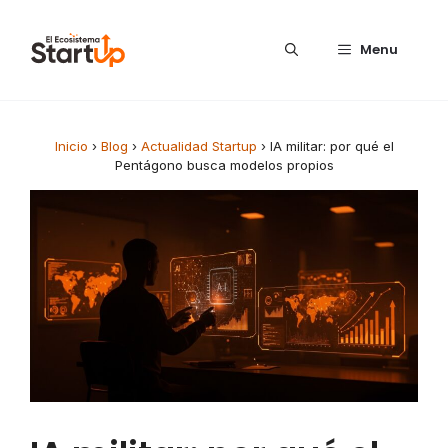
Saltar al contenido
Menu
Inicio
›
Blog
›
Actualidad Startup
›
IA militar: por qué el
Pentágono busca modelos propios