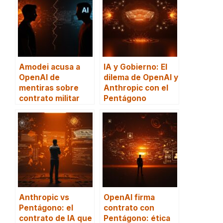
Amodei acusa a
IA y Gobierno: El
OpenAI de
dilema de OpenAI y
mentiras sobre
Anthropic con el
contrato militar
Pentágono
Anthropic vs
OpenAI firma
Pentágono: el
contrato con
contrato de IA que
Pentágono: ética