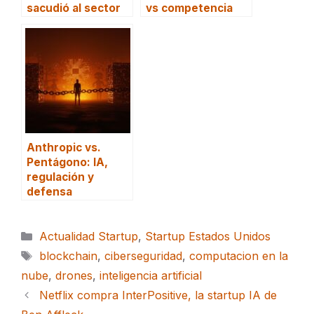
sacudió al sector
vs competencia
Anthropic vs.
Pentágono: IA,
regulación y
defensa
Categorías
Actualidad Startup
,
Startup Estados Unidos
Etiquetas
blockchain
,
ciberseguridad
,
computacion en la
nube
,
drones
,
inteligencia artificial
Netflix compra InterPositive, la startup IA de