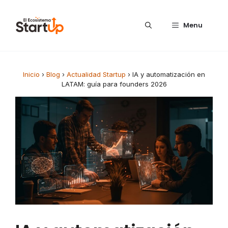
Saltar al contenido
Menu
Inicio
›
Blog
›
Actualidad Startup
›
IA y automatización en
LATAM: guía para founders 2026