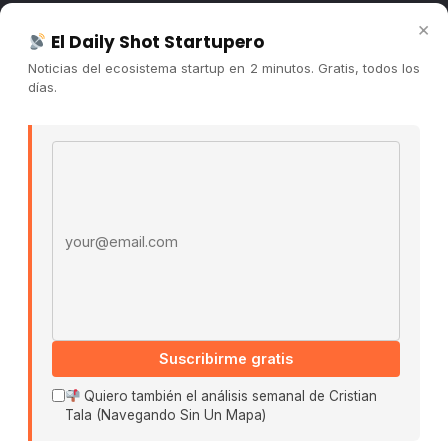
Newsletter
×
El Daily Shot Startupero
Contacto
Noticias del ecosistema startup en 2 minutos. Gratis, todos los
Publicidad
días.
Convocatorias
Email address
COMUNIDAD
Comunidad (Skool) ↗
Blog Cristian Tala ↗
Es La Hora de Aprender ↗
© 2026 El Ecosistema Startup. Todos los derechos
reservados.
Políticas De Privacidad · Términos De Uso
Suscribirme gratis
Quiero también el análisis semanal de Cristian
Tala (Navegando Sin Un Mapa)