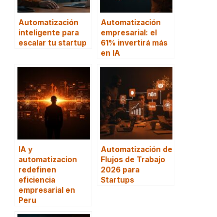
Automatización
Automatización
inteligente para
empresarial: el
escalar tu startup
61% invertirá más
en IA
IA y
Automatización de
automatizacion
Flujos de Trabajo
redefinen
2026 para
eficiencia
Startups
empresarial en
Peru