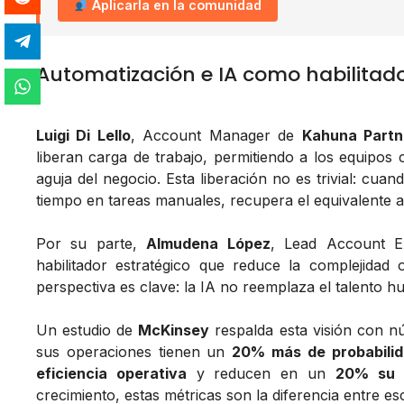
Aplicarla en la comunidad
Automatización e IA como habilitado
Luigi Di Lello
, Account Manager de
Kahuna Partn
liberan carga de trabajo, permitiendo a los equipos
aguja del negocio. Esta liberación no es trivial: cu
tiempo en tareas manuales, recupera el equivalente 
Por su parte,
Almudena López
, Lead Account E
habilitador estratégico
que reduce la complejidad op
perspectiva es clave: la IA no reemplaza el talento h
Un estudio de
McKinsey
respalda esta visión con n
sus operaciones tienen un
20% más de probabilid
eficiencia operativa
y reducen en un
20% su e
crecimiento, estas métricas son la diferencia entre es