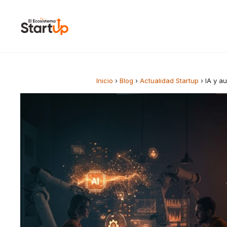
Saltar al contenido
Inicio
›
Blog
›
Actualidad Startup
›
IA y a