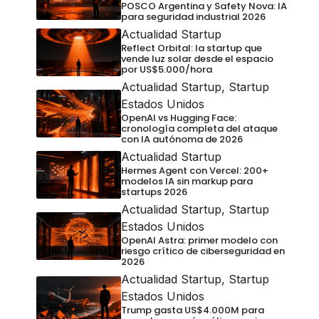
POSCO Argentina y Safety Nova: IA
para seguridad industrial 2026
Actualidad Startup
Reflect Orbital: la startup que
vende luz solar desde el espacio
por US$5.000/hora
Actualidad Startup
,
Startup
Estados Unidos
OpenAI vs Hugging Face:
cronología completa del ataque
con IA autónoma de 2026
Actualidad Startup
Hermes Agent con Vercel: 200+
modelos IA sin markup para
startups 2026
Actualidad Startup
,
Startup
Estados Unidos
OpenAI Astra: primer modelo con
riesgo crítico de ciberseguridad en
2026
Actualidad Startup
,
Startup
Estados Unidos
Trump gasta US$4.000M para