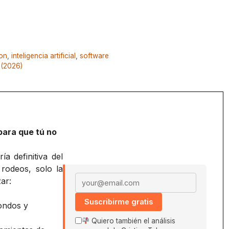
ion
,
inteligencia artificial
,
software
 (2026)
para que tú no
a definitiva del
 rodeos, solo la
Email address
ar:
Suscribirme gratis
ondos y
Quiero también el análisis