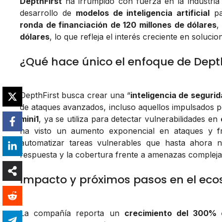
DepthFirst
ha irrumpido con fuerza en la industria
desarrollo de
modelos de inteligencia artificial
pa
ronda de financiación de 120 millones de dólares
,
dólares
, lo que refleja el interés creciente en soluci
¿Qué hace único el enfoque de Dept
DepthFirst busca crear una “
inteligencia de seguri
de ataques avanzados, incluso aquellos impulsados po
mini1
, ya se utiliza para detectar vulnerabilidades en
ha visto un aumento exponencial en ataques y fr
automatizar tareas vulnerables que hasta ahora n
respuesta y la cobertura frente a amenazas compleja
Impacto y próximos pasos en el eco
La compañía reporta un
crecimiento del 300% 