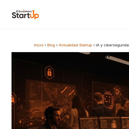
Saltar al contenido
Inicio
›
Blog
›
Actualidad Startup
›
IA y cibersegurid