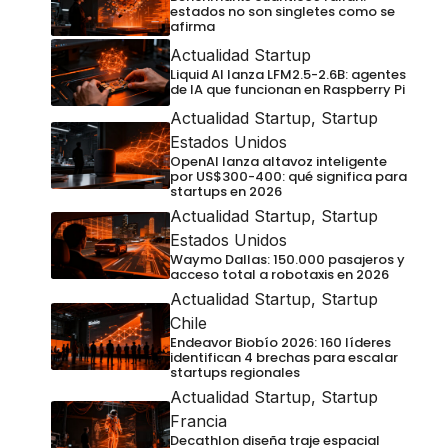
estados no son singletes como se
afirma
Actualidad Startup
Liquid AI lanza LFM2.5-2.6B: agentes
de IA que funcionan en Raspberry Pi
Actualidad Startup
,
Startup
Estados Unidos
OpenAI lanza altavoz inteligente
por US$300-400: qué significa para
startups en 2026
Actualidad Startup
,
Startup
Estados Unidos
Waymo Dallas: 150.000 pasajeros y
acceso total a robotaxis en 2026
Actualidad Startup
,
Startup
Chile
Endeavor Biobío 2026: 160 líderes
identifican 4 brechas para escalar
startups regionales
Actualidad Startup
,
Startup
Francia
Decathlon diseña traje espacial