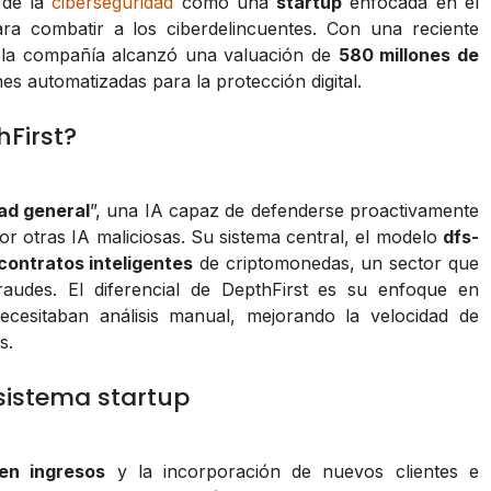
 de la
ciberseguridad
como una
startup
enfocada en el
ra combatir a los ciberdelincuentes. Con una reciente
 la compañía alcanzó una valuación de
580 millones de
ones automatizadas para la protección digital.
hFirst?
dad general
”, una IA capaz de defenderse proactivamente
r otras IA maliciosas. Su sistema central, el modelo
dfs-
contratos inteligentes
de criptomonedas, un sector que
audes. El diferencial de DepthFirst es su enfoque en
ecesitaban análisis manual, mejorando la velocidad de
s.
sistema startup
en ingresos
y la incorporación de nuevos clientes e