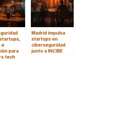
eguridad
Madrid impulsa
 startups,
startups en
 e
ciberseguridad
ción para
junto a INCIBE
rs tech