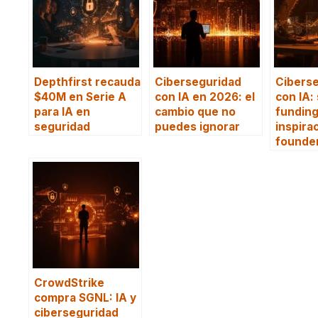
Depthfirst recauda
Ciberseguridad
Cibers
$40M en Serie A
con IA en 2026: el
con IA:
para IA en
cambio que no
funding
seguridad
puedes ignorar
inspira
founde
CrowdStrike
compra SGNL: IA y
ciberseguridad