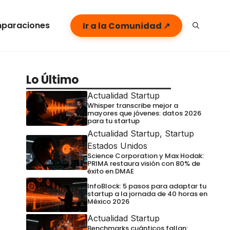
paraciones
Ir a la Comunidad ↗
Lo Último
Actualidad Startup
Whisper transcribe mejor a
mayores que jóvenes: datos 2026
para tu startup
Actualidad Startup
,
Startup
Estados Unidos
Science Corporation y Max Hodak:
PRIMA restaura visión con 80% de
éxito en DMAE
InfoBlock: 5 pasos para adaptar tu
startup a la jornada de 40 horas en
México 2026
Actualidad Startup
Benchmarks cuánticos fallan: