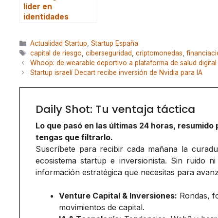
líder en
identidades
Categorías
Actualidad Startup
,
Startup España
Etiquetas
capital de riesgo
,
ciberseguridad
,
criptomonedas
,
financiac
Whoop: de wearable deportivo a plataforma de salud digital
Startup israelí Decart recibe inversión de Nvidia para IA
Daily Shot: Tu ventaja táctica
Lo que pasó en las últimas 24 horas, resumido 
tengas que filtrarlo.
Suscríbete para recibir cada mañana la curadurí
ecosistema startup e inversionista. Sin ruido ni
información estratégica que necesitas para avanz
Venture Capital & Inversiones:
Rondas, f
movimientos de capital.