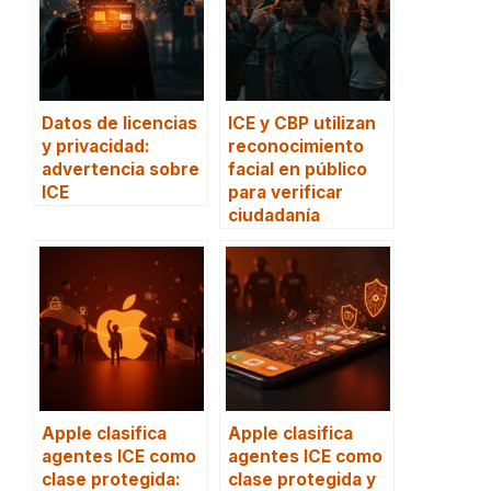
Datos de licencias
ICE y CBP utilizan
y privacidad:
reconocimiento
advertencia sobre
facial en público
ICE
para verificar
ciudadanía
Apple clasifica
Apple clasifica
agentes ICE como
agentes ICE como
clase protegida:
clase protegida y