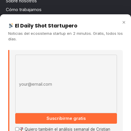
Sobre nosotros
Cómo trabajamos
Newsletter
×
El Daily Shot Startupero
Contacto
Noticias del ecosistema startup en 2 minutos. Gratis, todos los
Publicidad
días.
Convocatorias
Email address
COMUNIDAD
Comunidad (Skool) ↗
Blog Cristian Tala ↗
Es La Hora de Aprender ↗
© 2026 El Ecosistema Startup. Todos los derechos
reservados.
Políticas De Privacidad · Términos De Uso
Suscribirme gratis
Quiero también el análisis semanal de Cristian