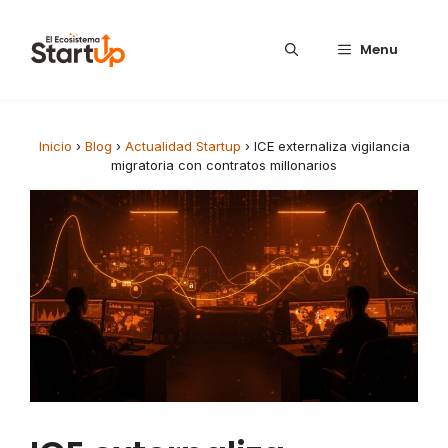
Saltar al contenido
Menu
Inicio
›
Blog
›
Actualidad Startup
›
ICE externaliza vigilancia
migratoria con contratos millonarios