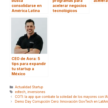
busca
programas para
acelera
consolidarse en
acelerar negocios
América Latina
tecnológicos
CEO de Aora: 5
tips para expandir
tu startup a
México
Categorías
Actualidad Startup
Etiquetas
edtech
,
inversiones
COTI: la app que combate la soledad de los mayores con IA
Demo Day Corrupción Cero: Innovación GovTech en LatAm