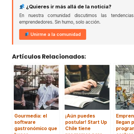
¿Quieres ir más allá de la noticia?
En nuestra comunidad discutimos las tendencia
emprendedores. Sin humo, solo acción.
Unirme a la comunidad
Artículos Relacionados:
Gourmedia: el
¡Aún puedes
Empren
software
postular! Start Up
llegan p
gastronómico que
Chile tiene
program