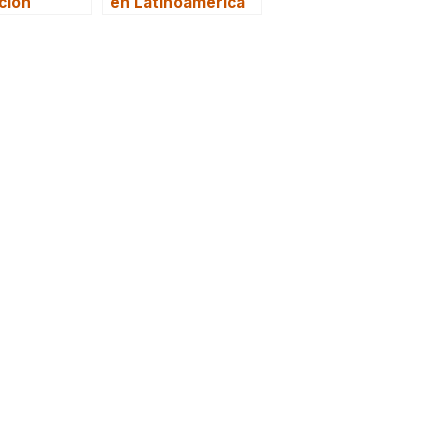
ción
en Latinoamérica