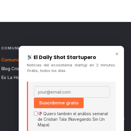
COMUNIDAD
×
El Daily Shot Startupero
Comunidad (Skool) ↗
Noticias del ecosistema startup en 2 minutos.
Blog Cristian Tala ↗
Gratis, todos los días.
Es La Hora de Aprender ↗
Email address
Suscribirme gratis
Quiero también el análisis semanal
Políticas De Privacidad · Términos De Uso
de Cristian Tala (Navegando Sin Un
Mapa)