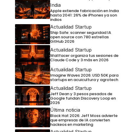
India
Apple extiende fabricación en India
hasta 2041: 26% de iPhones ya son
indios
Actualidad Startup
Ship Safe: scanner seguridad IA
open source con 780 estrellas
GitHub 2026
Actualidad Startup
Wallfacer organiza tus sesiones de
Claude Code y 3 más en 2026
Actualidad Startup
Imagine Waves 2026: USD 50K para
startups en acuicultura y agrotech
Actualidad Startup
Jeff Dean y 3 pesos pesados de
Google fundan Discovery Loop en
2026
Última noticia
Black Hat 2026: Jeff Moss advierte
que empresas de IA convierten
hackeos en marketing
Actualidad Startup