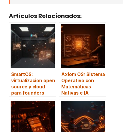
Artículos Relacionados:
SmartOS:
Axiom OS: Sistema
virtualización open
Operativo con
source y cloud
Matemáticas
para founders
Nativas e IA