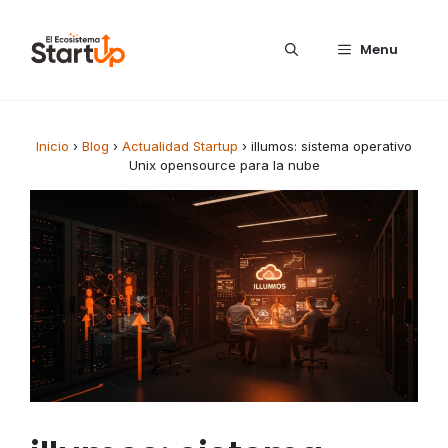
Saltar al contenido
Menu
Inicio
›
Blog
›
Actualidad Startup
›
illumos: sistema operativo
Unix opensource para la nube