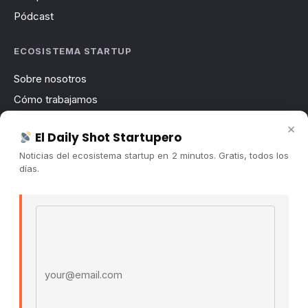
Pódcast
ECOSISTEMA STARTUP
Sobre nosotros
Cómo trabajamos
Newsletter
×
El Daily Shot Startupero
Contacto
Noticias del ecosistema startup en 2 minutos. Gratis, todos los
Publicidad
días.
Convocatorias
Email address
COMUNIDAD
Comunidad (Skool) ↗
Blog Cristian Tala ↗
Es La Hora de Aprender ↗