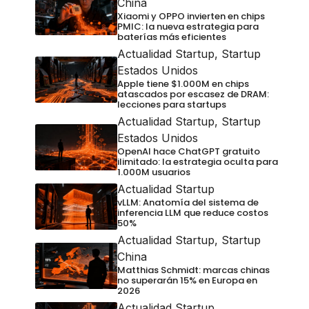
China
Xiaomi y OPPO invierten en chips
PMIC: la nueva estrategia para
baterías más eficientes
Actualidad Startup
,
Startup
Estados Unidos
Apple tiene $1.000M en chips
atascados por escasez de DRAM:
lecciones para startups
Actualidad Startup
,
Startup
Estados Unidos
OpenAI hace ChatGPT gratuito
ilimitado: la estrategia oculta para
1.000M usuarios
Actualidad Startup
vLLM: Anatomía del sistema de
inferencia LLM que reduce costos
50%
Actualidad Startup
,
Startup
China
Matthias Schmidt: marcas chinas
no superarán 15% en Europa en
2026
Actualidad Startup