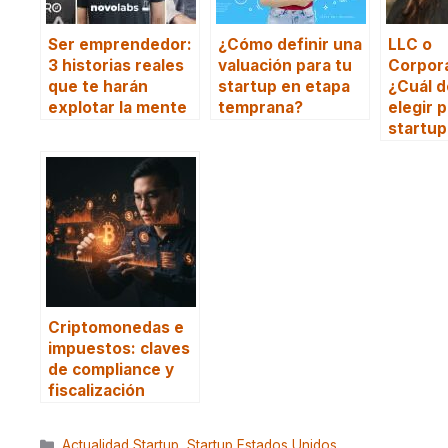
Ser emprendedor:
¿Cómo definir una
LLC o
3 historias reales
valuación para tu
Corpor
que te harán
startup en etapa
¿Cuál d
explotar la mente
temprana?
elegir p
startup
Criptomonedas e
impuestos: claves
de compliance y
fiscalización
Categorías
Actualidad Startup
,
Startup Estados Unidos