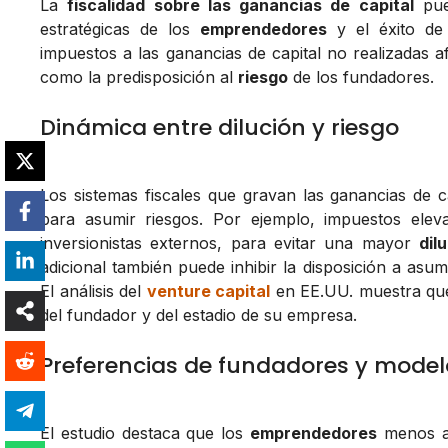
La
fiscalidad sobre las ganancias de capital
pued
estratégicas de los
emprendedores
y el éxito de
impuestos a las ganancias de capital no realizadas a
como la predisposición al
riesgo
de los fundadores.
Dinámica entre dilución y riesgo
Los sistemas fiscales que gravan las ganancias de c
para asumir riesgos. Por ejemplo, impuestos ele
inversionistas externos, para evitar una mayor
dil
adicional también puede inhibir la disposición a asum
El análisis del
venture capital
en EE.UU. muestra que 
del fundador y del estadio de su empresa.
Preferencias de fundadores y modelo
El estudio destaca que los
emprendedores
menos ad