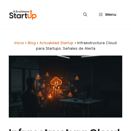
Saltar al contenido
Menu
Inicio
›
Blog
›
Actualidad Startup
›
Infraestructura Cloud
para Startups: Señales de Alerta