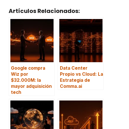
Artículos Relacionados:
Google compra
Data Center
Wiz por
Propio vs Cloud: La
$32.000M: la
Estrategia de
mayor adquisición
Comma.ai
tech