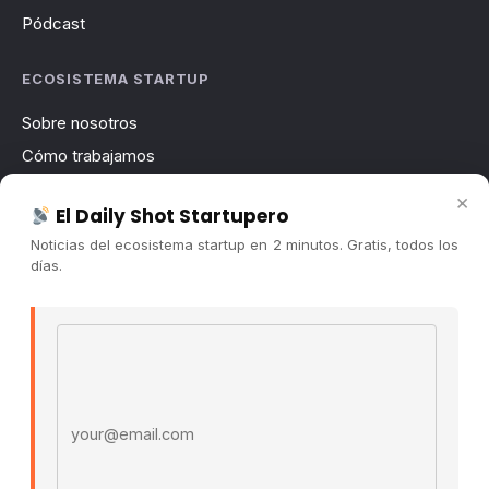
Pódcast
ECOSISTEMA STARTUP
Sobre nosotros
Cómo trabajamos
Newsletter
×
El Daily Shot Startupero
Contacto
Noticias del ecosistema startup en 2 minutos. Gratis, todos los
Publicidad
días.
Convocatorias
Email address
COMUNIDAD
Comunidad (Skool) ↗
Blog Cristian Tala ↗
Es La Hora de Aprender ↗